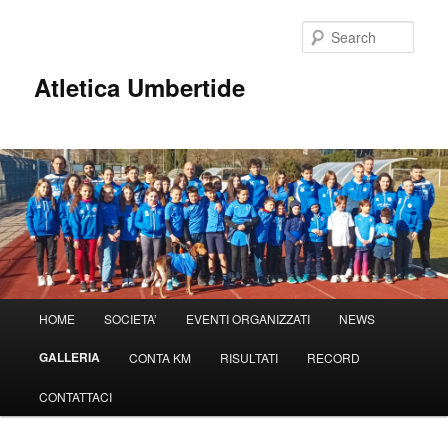
Sear
Atletica Umbertide
Main
HOME
SOCIETA’
EVENTI ORGANIZZATI
NEWS
Skip
menu
GALLERIA
CONTA KM
RISULTATI
RECORD
to
CONTATTACI
primary