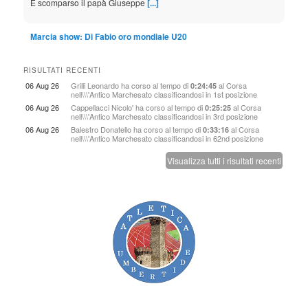
Marcia show: Di Fabio oro mondiale U20
8 August 2026
Primo successo in 21 edizioni: era l'unico evento in cui il tacco-e-
RISULTATI RECENTI
punta italiano non aveva mai trionfato. Capolavoro della giovane
06 Aug 26
Grilli Leonardo
ha corso al tempo di
al
Corsa
0:24:45
nell\\\'Antico Marchesato
classificandosi in 1st posizione
abruzzese ne
[...]
06 Aug 26
Cappellacci Nicolo'
ha corso al tempo di
al
Corsa
0:25:25
nell\\\'Antico Marchesato
classificandosi in 3rd posizione
Birmingham: le bio dei 130 azzurri agli Europei
06 Aug 26
Balestro Donatello
ha corso al tempo di
al
Corsa
0:33:16
nell\\\'Antico Marchesato
classificandosi in 62nd posizione
8 August 2026
Visualizza tutti i risultati recenti
DOWNLOAD PDF - Nome per nome, la guida con le informazioni,
i numeri e le curiosità sugli atleti italiani in gara alla rassegna
continentale dal 10 al
[...]
Come corrono le azzurrine: Castellani 22.99
8 August 2026
L'Italia al femminile è in finale anche nei 200 con il record italiano
U20 della velocista umbra. Succo promossa nei 100hs (13.17) 40
anni dopo B
[...]