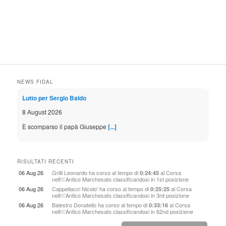
NEWS FIDAL
Lutto per Sergio Baldo
8 August 2026
È scomparso il papà Giuseppe
[...]
Marcia show: Di Fabio oro mondiale U20
RISULTATI RECENTI
8 August 2026
06 Aug 26
Grilli Leonardo
ha corso al tempo di
al
Corsa
0:24:45
nell\\\'Antico Marchesato
classificandosi in 1st posizione
Primo successo in 21 edizioni: era l'unico evento in cui il tacco-e-
06 Aug 26
Cappellacci Nicolo'
ha corso al tempo di
al
Corsa
punta italiano non aveva mai trionfato. Capolavoro della giovane
0:25:25
nell\\\'Antico Marchesato
classificandosi in 3rd posizione
abruzzese ne
[...]
06 Aug 26
Balestro Donatello
ha corso al tempo di
al
Corsa
0:33:16
nell\\\'Antico Marchesato
classificandosi in 62nd posizione
Birmingham: le bio dei 130 azzurri agli Europei