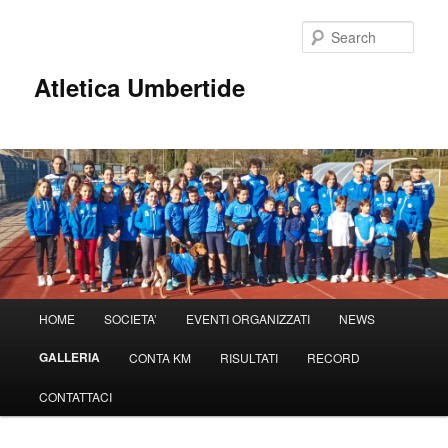
Sear
Atletica Umbertide
Main
HOME
SOCIETA’
EVENTI ORGANIZZATI
NEWS
Skip
menu
GALLERIA
CONTA KM
RISULTATI
RECORD
to
CONTATTACI
primary