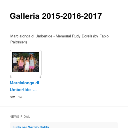
content
Galleria 2015-2016-2017
Marcialonga di Umbertide - Memorial Rudy Dorelli (by Fabio
Paltrinieri)
Marcialonga di
Umbertide -...
Foto
682
NEWS FIDAL
Lutto per Sergio Baldo