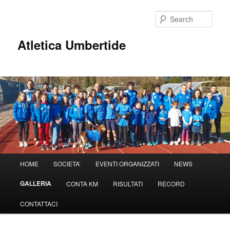
Sear
Atletica Umbertide
Main
HOME
SOCIETA’
EVENTI ORGANIZZATI
NEWS
Skip
menu
GALLERIA
CONTA KM
RISULTATI
RECORD
to
CONTATTACI
primary