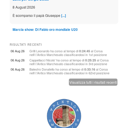
8 August 2026
È scomparso il papà Giuseppe
[...]
Marcia show: Di Fabio oro mondiale U20
8 August 2026
Primo successo in 21 edizioni: era l'unico evento in cui il tacco-e-
RISULTATI RECENTI
punta italiano non aveva mai trionfato. Capolavoro della giovane
06 Aug 26
Grilli Leonardo
ha corso al tempo di
al
Corsa
0:24:45
nell\\\'Antico Marchesato
classificandosi in 1st posizione
abruzzese ne
[...]
06 Aug 26
Cappellacci Nicolo'
ha corso al tempo di
al
Corsa
0:25:25
nell\\\'Antico Marchesato
classificandosi in 3rd posizione
06 Aug 26
Balestro Donatello
ha corso al tempo di
al
Corsa
0:33:16
Birmingham: le bio dei 130 azzurri agli Europei
nell\\\'Antico Marchesato
classificandosi in 62nd posizione
8 August 2026
Visualizza tutti i risultati recenti
DOWNLOAD PDF - Nome per nome, la guida con le informazioni,
i numeri e le curiosità sugli atleti italiani in gara alla rassegna
continentale dal 10 al
[...]
Come corrono le azzurrine: Castellani 22.99
8 August 2026
L'Italia al femminile è in finale anche nei 200 con il record italiano