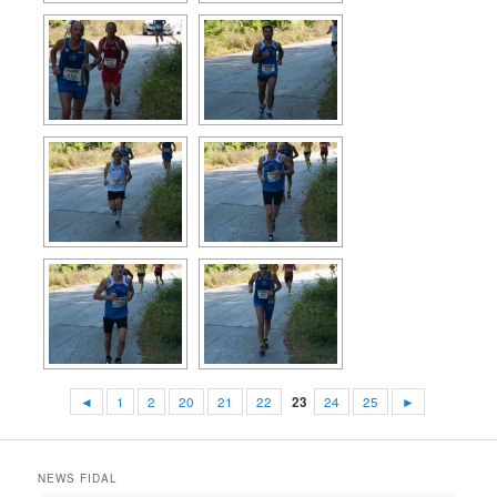
◄
1
2
20
21
22
23
24
25
►
NEWS FIDAL