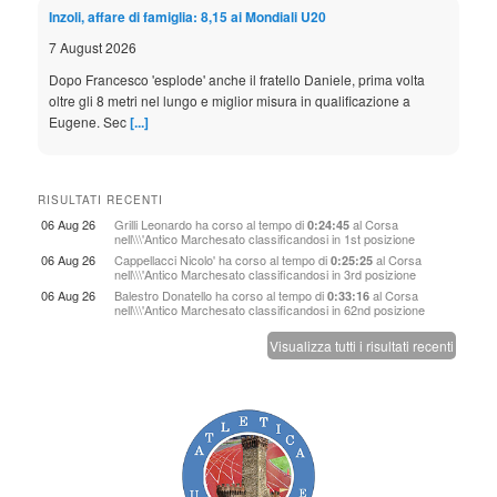
Inzoli, affare di famiglia: 8,15 ai Mondiali U20
7 August 2026
Dopo Francesco 'esplode' anche il fratello Daniele, prima volta
oltre gli 8 metri nel lungo e miglior misura in qualificazione a
Eugene. Sec
[...]
Rai, Sky, Eurosport: tutti gli Europei in tv
RISULTATI RECENTI
7 August 2026
06 Aug 26
Grilli Leonardo
ha corso al tempo di
al
Corsa
0:24:45
nell\\\'Antico Marchesato
classificandosi in 1st posizione
Copertura senza precedenti per l'evento di Birmingham da lunedì
06 Aug 26
Cappellacci Nicolo'
ha corso al tempo di
al
Corsa
a domenica. Sette prime serate su Rai 2 e ampio spazio in
0:25:25
nell\\\'Antico Marchesato
classificandosi in 3rd posizione
mattinata, le altre gar
[...]
06 Aug 26
Balestro Donatello
ha corso al tempo di
al
Corsa
0:33:16
nell\\\'Antico Marchesato
classificandosi in 62nd posizione
Birmingham, it's time: sabato partenza azzurra
Visualizza tutti i risultati recenti
7 August 2026
Al via oltre cinquanta dei 130 italiani per i Campionati Europei
della prossima settimana. Domenica l'allenamento ufficiale
all'Alexander St
[...]
Doualla nel futuro! Bronzo ai Mondiali U20