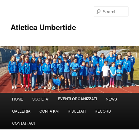
Sear
Atletica Umbertide
Main
EVENTI ORGANIZZATI
HOME
SOCIETA’
NEWS
Skip
menu
GALLERIA
CONTA KM
RISULTATI
RECORD
to
CONTATTACI
primary