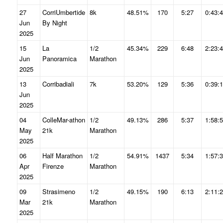
27
CorriUmbertide
8k
48.51%
170
5:27
0:43:
Jun
By Night
2025
15
La
1/2
45.34%
229
6:48
2:23:
Jun
Panoramica
Marathon
2025
13
Corribadiali
7k
53.20%
129
5:36
0:39:
Jun
2025
04
ColleMar-athon
1/2
49.13%
286
5:37
1:58:
May
21k
Marathon
2025
06
Half Marathon
1/2
54.91%
1437
5:34
1:57:
Apr
Firenze
Marathon
2025
09
Strasimeno
1/2
49.15%
190
6:13
2:11:
Mar
21k
Marathon
2025