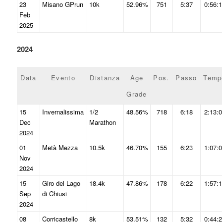
23
Misano GPrun
10k
52.96%
751
5:37
0:56:
Feb
2025
2024
Data
Evento
Distanza
Age
Pos.
Passo
Temp
Grade
15
Invernalissima
1/2
48.56%
718
6:18
2:13:
Dec
Marathon
2024
01
Metà Mezza
10.5k
46.70%
155
6:23
1:07:
Nov
2024
15
Giro del Lago
18.4k
47.86%
178
6:22
1:57:
Sep
di Chiusi
2024
08
Corricastello
8k
53.51%
132
5:32
0:44: