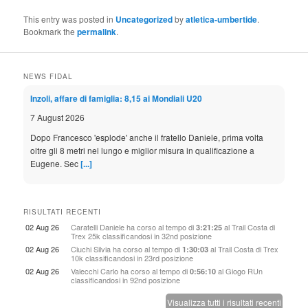
This entry was posted in
Uncategorized
by
atletica-umbertide
.
Bookmark the
permalink
.
NEWS FIDAL
Inzoli, affare di famiglia: 8,15 ai Mondiali U20
7 August 2026
Dopo Francesco 'esplode' anche il fratello Daniele, prima volta
oltre gli 8 metri nel lungo e miglior misura in qualificazione a
Eugene. Sec
[...]
Rai, Sky, Eurosport: tutti gli Europei in tv
RISULTATI RECENTI
7 August 2026
02 Aug 26
Caratelli Daniele
ha corso al tempo di
al
Trail Costa di
3:21:25
Trex 25k
classificandosi in 32nd posizione
Copertura senza precedenti per l'evento di Birmingham da lunedì
02 Aug 26
Ciuchi Silvia
ha corso al tempo di
al
Trail Costa di Trex
a domenica. Sette prime serate su Rai 2 e ampio spazio in
1:30:03
10k
classificandosi in 23rd posizione
mattinata, le altre gar
[...]
02 Aug 26
Valecchi Carlo
ha corso al tempo di
al
Giogo RUn
0:56:10
classificandosi in 92nd posizione
Birmingham, it's time: sabato partenza azzurra
Visualizza tutti i risultati recenti