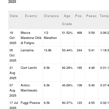
2025
Data
Evento
Distanza
Age
Pos.
Passo
Temp
Grade
19
Mezza
1/2
51.52%
468
5:59
2:06:
Oct
Maratona Città
Marathon
2025
di Foligno
05
Lamarina
13.8k
53.44%
244
5:41
1:18:
Oct
2025
21
Corri Lerchi
6.5k
62.29%
165
4:46
0:31:
Aug
2025
07
Antico
6.5k
45.69%
108
5:45
0:37:
Aug
Marchesato
2025
17 Jul
Fuggi Piosina
6.5k
60.37%
123
4:55
0:32:
2025