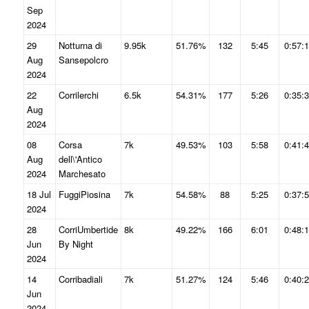
Sep
2024
29
Notturna di
9.95k
51.76%
132
5:45
0:57:
Aug
Sansepolcro
2024
22
Corrilerchi
6.5k
54.31%
177
5:26
0:35:
Aug
2024
08
Corsa
7k
49.53%
103
5:58
0:41:
Aug
dell\'Antico
2024
Marchesato
18 Jul
FuggiPiosina
7k
54.58%
88
5:25
0:37:
2024
28
CorriUmbertide
8k
49.22%
166
6:01
0:48:
Jun
By Night
2024
14
Corribadiali
7k
51.27%
124
5:46
0:40:
Jun
2024