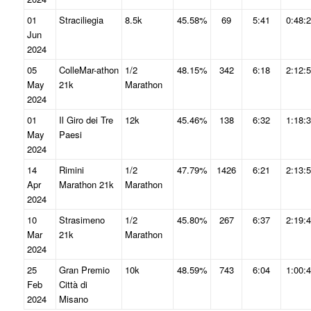
01
Straciliegia
8.5k
45.58%
69
5:41
0:48:
Jun
2024
05
ColleMar-athon
1/2
48.15%
342
6:18
2:12:
May
21k
Marathon
2024
01
Il Giro dei Tre
12k
45.46%
138
6:32
1:18:
May
Paesi
2024
14
Rimini
1/2
47.79%
1426
6:21
2:13:
Apr
Marathon 21k
Marathon
2024
10
Strasimeno
1/2
45.80%
267
6:37
2:19:
Mar
21k
Marathon
2024
25
Gran Premio
10k
48.59%
743
6:04
1:00:
Feb
Città di
2024
Misano