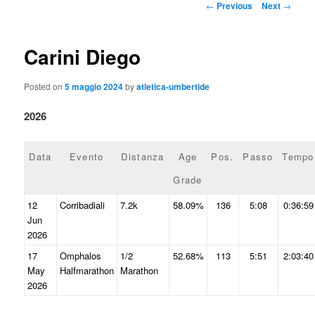
content
Post
←
Previous
Next
→
navigation
Carini Diego
Posted on
5 maggio 2024
by
atletica-umbertide
2026
Data
Evento
Distanza
Age
Pos.
Passo
Tempo
Grade
12
Corribadiali
7.2k
58.09%
136
5:08
0:36:59
Jun
2026
17
Omphalos
1/2
52.68%
113
5:51
2:03:40
May
Halfmarathon
Marathon
2026