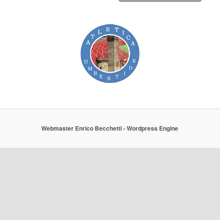
7 August 2026
Al via oltre cinquanta dei 130 italiani per i Campionati Europei
della prossima settimana. Domenica l'allenamento ufficiale
all'Alexander St
[...]
Doualla nel futuro! Bronzo ai Mondiali U20
7 August 2026
Impresa della sedicenne azzurra in gara contro atlete di due anni
più grandi: prima medaglia di sempre per una velocista italiana a
un Mondiale nei 10
[...]
Webmaster Enrico Becchetti - Wordpress Engine
Eugene: 4x100 mista vola con il terzo tempo
6 August 2026
Fermin Galvan, Calzolari, Pagliarini e Suppini qualificati per la
finale con 41.74. Al turno decisivo anche il triplista Crotti, il
saltatore in alto
[...]
Birmingham: Casa Atletica con gli azzurri
6 August 2026