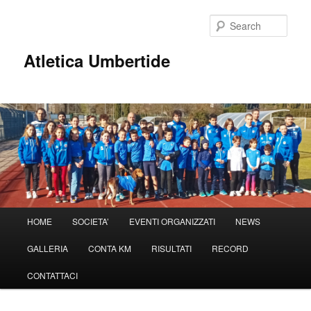
Sear
Atletica Umbertide
Main
HOME
SOCIETA’
EVENTI ORGANIZZATI
NEWS
Skip
menu
GALLERIA
CONTA KM
RISULTATI
RECORD
to
CONTATTACI
primary