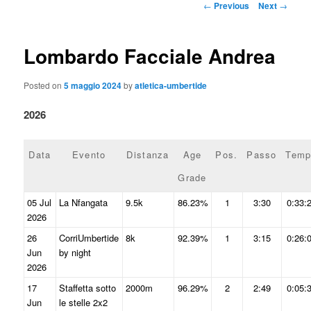
content
Post
←
Previous
Next
→
navigation
Lombardo Facciale Andrea
Posted on
5 maggio 2024
by
atletica-umbertide
2026
Data
Evento
Distanza
Age
Pos.
Passo
Temp
Grade
05 Jul
La Nfangata
9.5k
86.23%
1
3:30
0:33:
2026
26
CorriUmbertide
8k
92.39%
1
3:15
0:26:
Jun
by night
2026
17
Staffetta sotto
2000m
96.29%
2
2:49
0:05:
Jun
le stelle 2x2