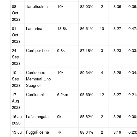
08
Tartufissima
10k
82.03%
2
3:36
0:36
Oct
2023
01
Lamarina
13.8k
86.61%
10
3:27
0:47
Oct
2023
24
Corri per Leo
9.8k
87.18%
3
3:23
0:33
Sep
2023
10
Corricentro
10k
89.34%
4
3:28
0:34
Sep
Memorial Lino
2023
Spagnoli
17
Corrilerchi
6.2km
95.69%
12
3:27
0:21
Aug
2023
16 Jul
La \'nfangata
9k
85.82%
2
3:26
0:30
2023
13 Jul
FuggiPiosina
7k
88.04%
2
3:19
0:23