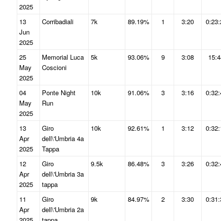
2025
13
Corribadiali
7k
89.19%
1
3:20
0:23:
Jun
2025
25
Memorial Luca
5k
93.06%
9
3:08
15:4
May
Coscioni
2025
04
Ponte Night
10k
91.06%
3
3:16
0:32:
May
Run
2025
13
Giro
10k
92.61%
1
3:12
0:32:
Apr
dell\'Umbria 4a
2025
Tappa
12
Giro
9.5k
86.48%
3
3:26
0:32:
Apr
dell\'Umbria 3a
2025
tappa
11
Giro
9k
84.97%
2
3:30
0:31:
Apr
dell\'Umbria 2a
2025
tappa