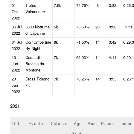
01
Trofeo
7.5k
74.76%
3
3:32
0:26:
Oct
Valmenotre
2022
06 Jul
5000 Notturna
5k
75.63%
23
3:26
17:1
2022
di Capanne
01 Jul
CorriUmbertide
8k
71.50%
14
3:42
0:29:
2022
By Night
10
Corsa di
7k
62.93%
14
4:11
0:29:
Jun
Braccio da
2022
Montone
23
Cross Foligno
7k
73.26%
14
3:35
0:25:
Jan
7K
2022
2021
Data
Evento
Distanza
Age
Pos.
Passo
Tempo
Grade