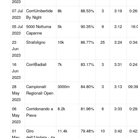
2023
07 Jul
CorriUmbertide
8k
88.53%
3
3:19
0:26
2023
By Night
05 Jul
5000 Notturna
5k
90.35%
9
3:12
16:
2023
Capanne
23
Strafoligno
10k
86.77%
25
3:24
0:34
Jun
2023
16
CorriBadiali
7k
83.17%
3
3:31
0:24
Jun
2023
28
Campionati
3000m
84.80%
3
3:13
09:39
May
Regionali Open
2023
06
Corridonando a
8.2k
81.96%
6
3:33
0:29
May
Pieve
2023
01
Giro
11.4k
79.48%
10
3:42
0:42
May
dell\'Umbria - 4a