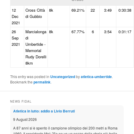
12
Cross Città
8k
69.21%
22
3:49
0:30:38
Dec
di Gubbio
2021
26
Marcialonga
8k
67.77%
6
3:54
0:31:17
Sep
di
2021
Umbertide -
Memorial
Rudy Dorelli
8km
This entry was posted in
Uncategorized
by
atletica-umbertide
.
Bookmark the
permalink
.
NEWS FIDAL
Atletica in lutto: addio a Livio Berruti
9 August 2026
A 87 anni si è spento il campione olimpico dei 200 metri a Roma
1960. Il presidente Mei: "Se ne va un pezzo della storia più bella