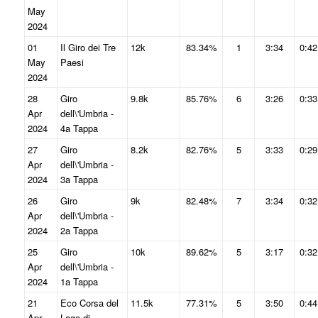
May
2024
01
Il Giro dei Tre
12k
83.34%
1
3:34
0:42
May
Paesi
2024
28
Giro
9.8k
85.76%
6
3:26
0:33
Apr
dell\'Umbria -
2024
4a Tappa
27
Giro
8.2k
82.76%
5
3:33
0:29
Apr
dell\'Umbria -
2024
3a Tappa
26
Giro
9k
82.48%
7
3:34
0:32
Apr
dell\'Umbria -
2024
2a Tappa
25
Giro
10k
89.62%
5
3:17
0:32
Apr
dell\'Umbria -
2024
1a Tappa
21
Eco Corsa del
11.5k
77.31%
5
3:50
0:44
Apr
Lago di