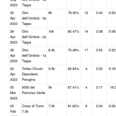
2023
Tappa
30
Giro
8k
78.30%
12
3:43
0:29
Apr
dell\'Umbria - 3a
2023
Tappa
29
Giro
10k
80.47%
14
3:38
0:36
Apr
dell\'Umbria - 2a
2023
Tappa
28
Giro
8.4k
75.48%
17
3:52
0:32
Apr
dell\'Umbria - 1a
2023
Tappa
02
Trofeo Circolo
5.5k
85.84%
4
3:22
0:18
Apr
Dipendenti
2023
Perugina
05
5000 del
5k
87.41%
4
3:17
16:
Mar
Percorso Verde
2023
05
Cross di Tuoro
7.5k
81.62%
6
3:34
0:26
Feb
7.5k