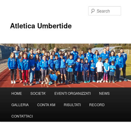
Sear
Atletica Umbertide
Main
HOME
SOCIETA’
EVENTI ORGANIZZATI
NEWS
Skip
menu
GALLERIA
CONTA KM
RISULTATI
RECORD
to
CONTATTACI
primary