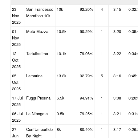
23
San Francesco
10k
92.20%
4
3:15
0:32:
Nov
Marathon 10k
2025
01
Metà Mezza
10.5k
90.29%
1
3:20
0:35:
Nov
2025
12
Tartufissima
10.1k
79.06%
1
3:22
0:34:
Oct
2025
05
Lamarina
13.8k
92.79%
5
3:16
0:45:
Oct
2025
17 Jul
Fuggi Piosina
6.5k
94.91%
1
3:08
0:20:
2025
06 Jul
La Nfangata
9.5k
79.25%
1
3:21
0:31:
2025
27
CorriUmbertide
8k
80.40%
1
3:17
0:26:
Jun
By Night