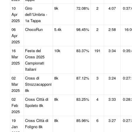
10
Giro
9k
72.08%
2
4:07
0:37:
Apr
dell\'Umbria -
2025
1a Tappa
06
ChocoRun
5.4k
98.45%
2
2:58
16:0
Apr
2025
16
Festa del
10k
83.37%
191
3:34
0:35:
Mar
Cross 2025
2025
Campionati
Italiani
02
Cross di
8k
87.12%
3
3:24
0:27:
Mar
Strozzacapponi
2025
8k
02
Cross Città di
8k
83.25%
4
3:33
0:28:
Feb
Spoleto 8k
2025
19
Cross Città di
8k
85.96%
6
3:27
0:27:
Jan
Foligno 8k