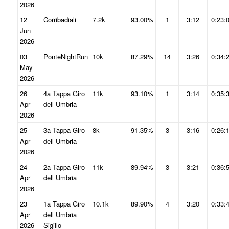
2026
12
Corribadiali
7.2k
93.00%
1
3:12
0:23:
Jun
2026
03
PonteNightRun
10k
87.29%
14
3:26
0:34:
May
2026
26
4a Tappa Giro
11k
93.10%
1
3:14
0:35:
Apr
dell Umbria
2026
25
3a Tappa Giro
8k
91.35%
3
3:16
0:26:
Apr
dell Umbria
2026
24
2a Tappa Giro
11k
89.94%
3
3:21
0:36:
Apr
dell Umbria
2026
23
1a Tappa Giro
10.1k
89.90%
4
3:20
0:33:
Apr
dell Umbria
2026
Sigillo