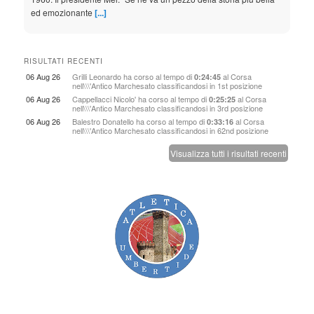
ed emozionante
[...]
Berruti, un mito senza tempo
RISULTATI RECENTI
9 August 2026
06 Aug 26
Grilli Leonardo
ha corso al tempo di
al
Corsa
0:24:45
nell\\\'Antico Marchesato
classificandosi in 1st posizione
L’impresa di Roma ’60 diventata memoria collettiva, l’eleganza, la
06 Aug 26
Cappellacci Nicolo'
ha corso al tempo di
al
Corsa
cultura e quell’ironia mai perduta: il ricordo del campione che ha
0:25:25
nell\\\'Antico Marchesato
classificandosi in 3rd posizione
fatto sognare ge
[...]
06 Aug 26
Balestro Donatello
ha corso al tempo di
al
Corsa
0:33:16
nell\\\'Antico Marchesato
classificandosi in 62nd posizione
Europei, azzurri: “È il nostro momento”
Visualizza tutti i risultati recenti
9 August 2026
Le voci dei protagonisti a Casa Atletica Italiana. Il dt La Torre: “La
notte di Eugene è stata la Tokyo dei giovani. Qui a Birmingham
dobbiamo raggiun
[...]
Birmingham: 31 azzurri in gara nel day 1
9 August 2026
Lunedì i primi cinque titoli. Qualificazione e finale nel peso, fari su
Fabbri e Weir. Dosso 'risparmia' la batteria dei 100, appuntamento