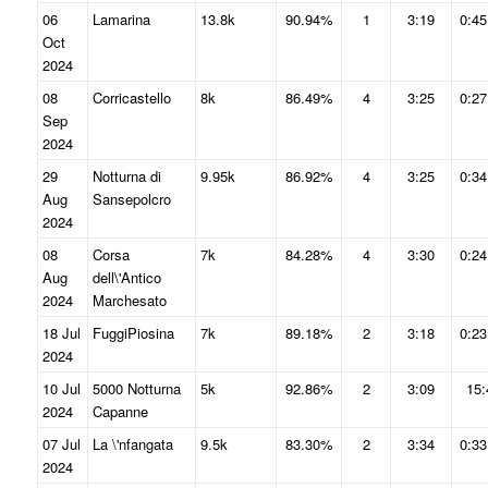
06
Lamarina
13.8k
90.94%
1
3:19
0:45
Oct
2024
08
Corricastello
8k
86.49%
4
3:25
0:27
Sep
2024
29
Notturna di
9.95k
86.92%
4
3:25
0:34
Aug
Sansepolcro
2024
08
Corsa
7k
84.28%
4
3:30
0:24
Aug
dell\'Antico
2024
Marchesato
18 Jul
FuggiPiosina
7k
89.18%
2
3:18
0:23
2024
10 Jul
5000 Notturna
5k
92.86%
2
3:09
15:
2024
Capanne
07 Jul
La \'nfangata
9.5k
83.30%
2
3:34
0:33
2024