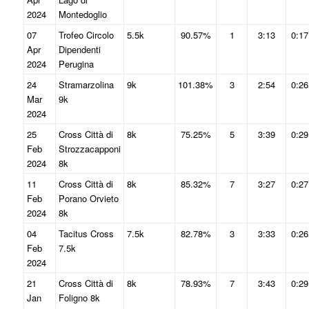
2024
Montedoglio
07
Trofeo Circolo
5.5k
90.57%
1
3:13
0:17
Apr
Dipendenti
2024
Perugina
24
Stramarzolina
9k
101.38%
3
2:54
0:26
Mar
9k
2024
25
Cross Città di
8k
75.25%
5
3:39
0:29
Feb
Strozzacapponi
2024
8k
11
Cross Città di
8k
85.32%
7
3:27
0:27
Feb
Porano Orvieto
2024
8k
04
Tacitus Cross
7.5k
82.78%
3
3:33
0:26
Feb
7.5k
2024
21
Cross Città di
8k
78.93%
7
3:43
0:29
Jan
Foligno 8k