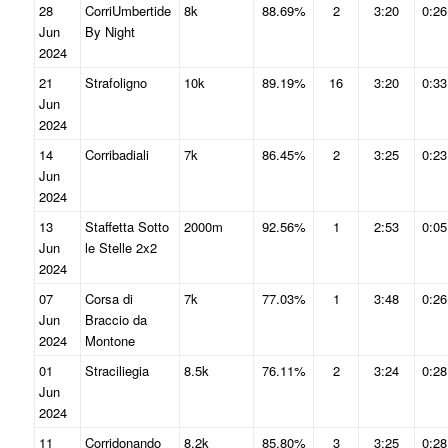
28
CorriUmbertide
8k
88.69%
2
3:20
0:26
Jun
By Night
2024
21
Strafoligno
10k
89.19%
16
3:20
0:33
Jun
2024
14
Corribadiali
7k
86.45%
2
3:25
0:23
Jun
2024
13
Staffetta Sotto
2000m
92.56%
1
2:53
0:05
Jun
le Stelle 2x2
2024
07
Corsa di
7k
77.03%
1
3:48
0:26
Jun
Braccio da
2024
Montone
01
Straciliegia
8.5k
76.11%
2
3:24
0:28
Jun
2024
11
Corridonando
8.2k
85.80%
3
3:25
0:28